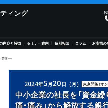
ルティング
お
の内容と特徴
セミナー案内
個別相談
コラム
お客様の
中小企業の社長を「資金繰りの不安・苦痛・痛み」から解放する銀行活用５大戦略セミナー
5
20
2024
年
月
日（月）
東京開催
（オ
中小企業の社長を「資金繰
痛・痛み」から解放する銀