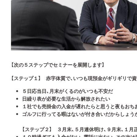
【次の５ステップでセミナーを展開します】
【ステップ１】 赤字体質で、いつも現預金がギリギリで
５日応当日、月末がくるのがいつも不安だ
日繰り表が必要な生活から解放されたい
１社でも売掛金の入金が遅れたらと思うと夜もおち
ゴルフに行ってる暇はないが付き合いだからしょう
【ステップ２】 ３月末、５月連休明け、９月末、１月
１０時過ぎても入金がない、電話に出ない、その次は