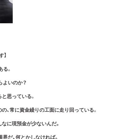
す】
ある
。
らよいのか？
ると思っている
。
のの、常に資金繰りの工面に走り回っている
。
んなに現預金が少ないんだ。
限界だ、何とかしなければ。